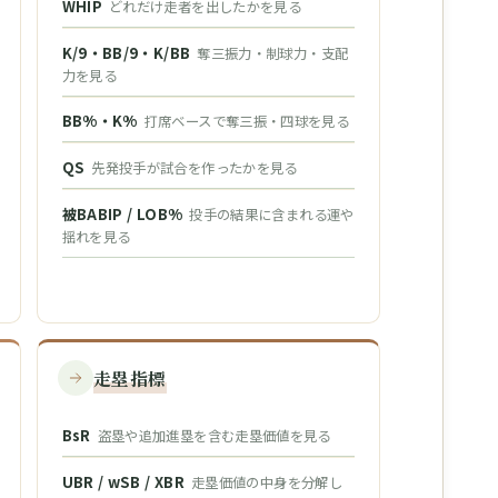
WHIP
どれだけ走者を出したかを見る
K/9・BB/9・K/BB
奪三振力・制球力・支配
力を見る
BB%・K%
打席ベースで奪三振・四球を見る
QS
先発投手が試合を作ったかを見る
被BABIP / LOB%
投手の結果に含まれる運や
揺れを見る
走塁指標
BsR
盗塁や追加進塁を含む走塁価値を見る
UBR / wSB / XBR
走塁価値の中身を分解し