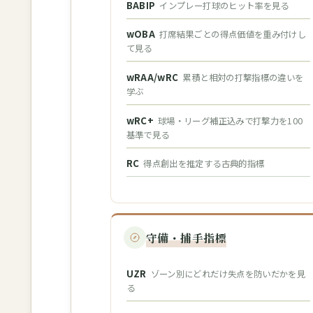
BABIP
インプレー打球のヒット率を見る
wOBA
打席結果ごとの得点価値を重み付けし
て見る
wRAA/wRC
累積と相対の打撃指標の違いを
学ぶ
wRC+
球場・リーグ補正込みで打撃力を100
基準で見る
RC
得点創出を推定する古典的指標
守備・捕手指標
UZR
ゾーン別にどれだけ失点を防いだかを見
る