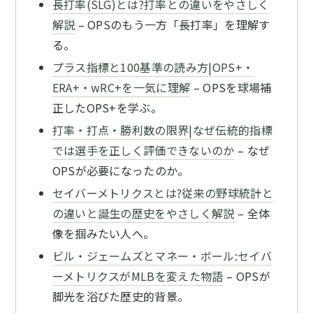
長打率(SLG)とは?打率との違いをやさしく
解説
– OPSのもう一方「長打率」を理解す
る。
プラス指標と100基準の読み方|OPS+・
ERA+・wRC+を一気に理解
– OPSを球場補
正したOPS+を学ぶ。
打率・打点・勝利数の限界|なぜ伝統的指標
では選手を正しく評価できないのか
– なぜ
OPSが必要になったのか。
セイバーメトリクスとは?従来の野球統計と
の違いと誕生の歴史をやさしく解説
– 全体
像を掴みたい人へ。
ビル・ジェームズとマネー・ボール:セイバ
ーメトリクスがMLBを変えた物語
– OPSが
脚光を浴びた歴史的背景。