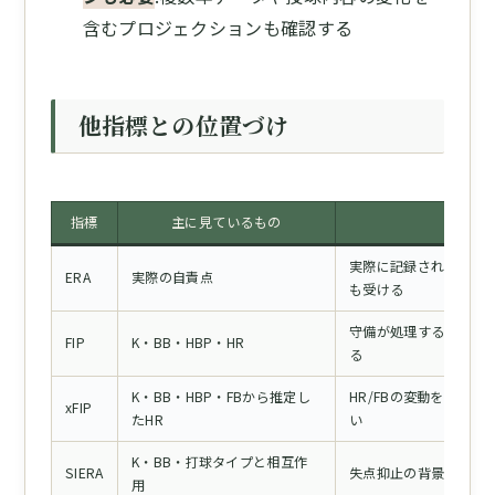
含むプロジェクションも確認する
他指標との位置づけ
指標
主に見ているもの
実際に記録された失点
ERA
実際の自責点
も受ける
守備が処理するインプ
FIP
K・BB・HBP・HR
る
K・BB・HBP・FBから推定し
HR/FBの変動をなら
xFIP
たHR
い
K・BB・打球タイプと相互作
SIERA
失点抑止の背景をより詳
用