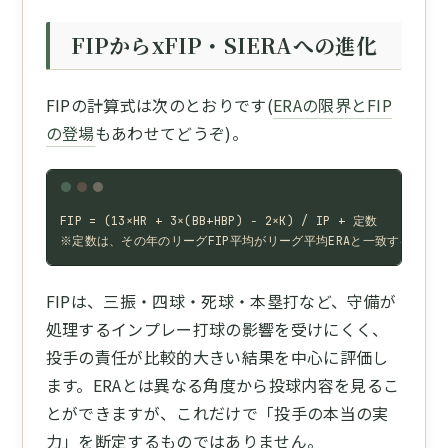
FIPからxFIP・SIERAへの進化
FIPの計算式は次のとおりです(
ERAの限界とFIP
の登場
もあわせてどうぞ)。
FIP = (13×HR + 3×(BB+HBP) − 2×K) / IP + 定数

※定数は、その年のリーグFIP平均がリーグ平均ERAと一致するように
FIPは、三振・四球・死球・本塁打など、守備が
処理するインプレー打球の影響を受けにくく、
投手の責任が比較的大きい結果を中心に評価し
ます。ERAとは異なる角度から投球内容を見るこ
とができますが、これだけで「投手の本当の実
力」を断定するものではありません。