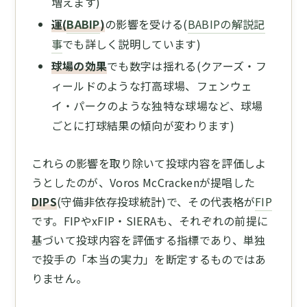
増えます)
運(
BABIP
)
の影響を受ける(
BABIPの解説記
事
でも詳しく説明しています)
球場の効果
でも数字は揺れる(クアーズ・フ
ィールドのような打高球場、フェンウェ
イ・パークのような独特な球場など、球場
ごとに打球結果の傾向が変わります)
これらの影響を取り除いて投球内容を評価しよ
うとしたのが、Voros McCrackenが提唱した
DIPS
(守備非依存投球統計)で、その代表格が
FIP
です。FIPやxFIP・SIERAも、それぞれの前提に
基づいて投球内容を評価する指標であり、単独
で投手の「本当の実力」を断定するものではあ
りません。