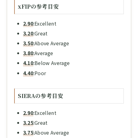
xFIPの参考目安
2.90
:Excellent
3.20
:Great
3.50
:Above Average
3.80
:Average
4.10
:Below Average
4.40
:Poor
SIERAの参考目安
2.90
:Excellent
3.25
:Great
3.75
:Above Average