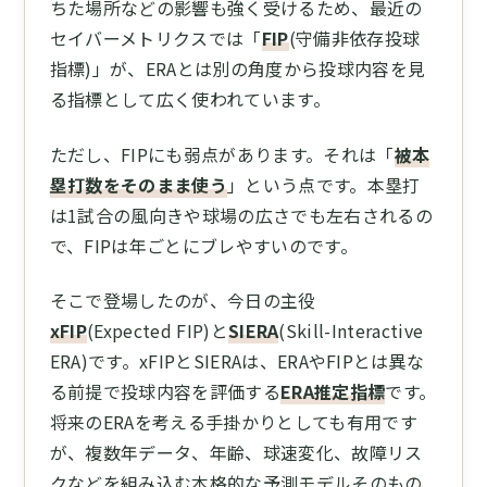
ちた場所などの影響も強く受けるため、最近の
セイバーメトリクスでは「
FIP
(守備非依存投球
指標)」が、ERAとは別の角度から投球内容を見
る指標として広く使われています。
ただし、FIPにも弱点があります。それは「
被本
塁打数をそのまま使う
」という点です。本塁打
は1試合の風向きや球場の広さでも左右されるの
で、FIPは年ごとにブレやすいのです。
そこで登場したのが、今日の主役
xFIP
(Expected FIP)と
SIERA
(Skill-Interactive
ERA)です。xFIPとSIERAは、ERAやFIPとは異な
る前提で投球内容を評価する
ERA推定指標
です。
将来のERAを考える手掛かりとしても有用です
が、複数年データ、年齢、球速変化、故障リス
クなどを組み込む本格的な予測モデルそのもの