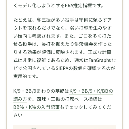
くモデル化しようとするERA推定指標です。
たとえば、奪三振が多い投手は守備に頼らずア
ウトを取れるだけでなく、弱い打球を生みやす
い傾向も考慮されます。また、ゴロを多く打た
せる投手は、長打を抑えたり併殺機会を作った
りする効果が評価に反映されます。正式な計算
式は非常に複雑であるため、通常はFanGraphsな
どで公開されているSIERAの数値を確認するのが
実用的です。
K/9・BB/9まわりの基礎は
K/9・BB/9・K/BBの
読み方
を、四球・三振の打席ベース指標は
BB%・K%の入門記事
もチェックしてみてくだ
さい。