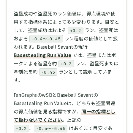
盗塁成功や盗塁死のラン価値は、得点環境や使
用する指標体系によって多少変わります。目安と
して、盗塁成功はおよそ
ラン、盗塁死は
+0.2
およそ
ラン程度の価値として扱
-0.4〜-0.45
われます。Baseball Savantの現行
Basestealing Run Value
では、盗塁またはボ
ークによる進塁を約
ラン、盗塁死または
+0.2
牽制死を約
ランとして説明していま
-0.45
す。
FanGraphsのwSBとBaseball Savantの
Basestealing Run Valueは、どちらも盗塁関連
の得点価値を見る指標ですが、
同一の指標とし
て扱わないでください
。上記の
、
はあくまで目安であ
+0.2
-0.4〜-0.45