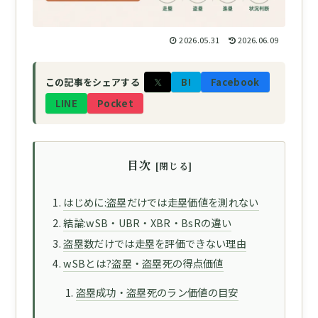
2026.05.31
2026.06.09
𝕏
B!
Facebook
この記事をシェアする
LINE
Pocket
目次
はじめに:盗塁だけでは走塁価値を測れない
結論:wSB・UBR・XBR・BsRの違い
盗塁数だけでは走塁を評価できない理由
wSBとは?盗塁・盗塁死の得点価値
盗塁成功・盗塁死のラン価値の目安