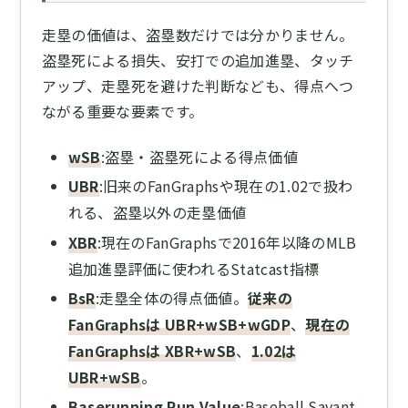
走塁の価値は、盗塁数だけでは分かりません。
盗塁死による損失、安打での追加進塁、タッチ
アップ、走塁死を避けた判断なども、得点へつ
ながる重要な要素です。
wSB
:盗塁・盗塁死による得点価値
UBR
:旧来のFanGraphsや現在の1.02で扱わ
れる、盗塁以外の走塁価値
XBR
:現在のFanGraphsで2016年以降のMLB
追加進塁評価に使われるStatcast指標
BsR
:走塁全体の得点価値。
従来の
FanGraphsは UBR+wSB+wGDP
、
現在の
FanGraphsは XBR+wSB
、
1.02は
UBR+wSB
。
Baserunning Run Value
:Baseball Savant