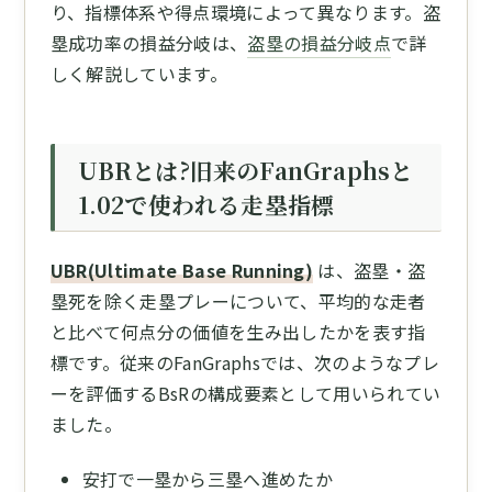
り、指標体系や得点環境によって異なります。盗
塁成功率の損益分岐は、
盗塁の損益分岐点
で詳
しく解説しています。
UBRとは?旧来のFanGraphsと
1.02で使われる走塁指標
UBR(Ultimate Base Running)
は、盗塁・盗
塁死を除く走塁プレーについて、平均的な走者
と比べて何点分の価値を生み出したかを表す指
標です。従来のFanGraphsでは、次のようなプレ
ーを評価するBsRの構成要素として用いられてい
ました。
安打で一塁から三塁へ進めたか