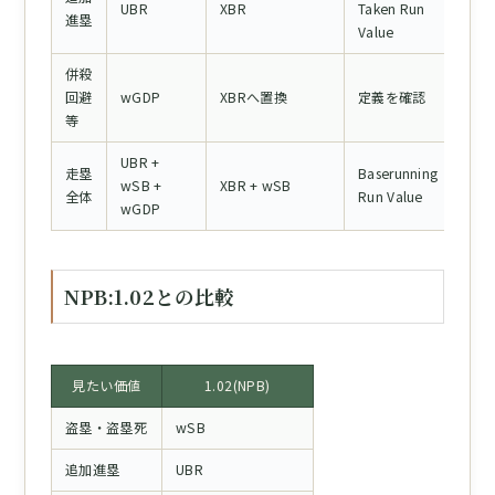
UBR
XBR
Taken Run
進塁
Value
併殺
回避
wGDP
XBRへ置換
定義を確認
等
UBR +
走塁
Baserunning
wSB +
XBR + wSB
全体
Run Value
wGDP
NPB:1.02との比較
見たい価値
1.02(NPB)
盗塁・盗塁死
wSB
追加進塁
UBR