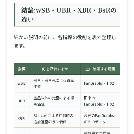
結論:wSB・UBR・XBR・BsRの
違い
細かい説明の前に、各指標の役割を表で整理し
ます。
指標
何を評価するか
主に確認する場面
盗塁・盗塁死による得点
wSB
FanGraphs・1.02
価値
盗塁以外の走塁による得
旧来の
UBR
点価値
FanGraphs・1.02
Statcastによる打球時の
現在のFanGraphs
XBR
追加進塁のラン価値
のMLBデータ
構成要素は提供