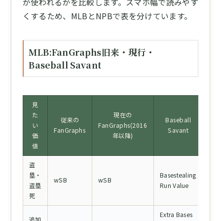
が使われるかを比較します。スマホ幅で読みやす
くするため、MLBとNPBで表を分けています。
MLB:FanGraphs旧来・現行・
Baseball Savant
見
た
現在の
従来の
Baseball
い
FanGraphs(2016
FanGraphs
Savant
価
年以降)
値
盗
塁・
Basestealing
wSB
wSB
盗塁
Run Value
死
Extra Bases
追加