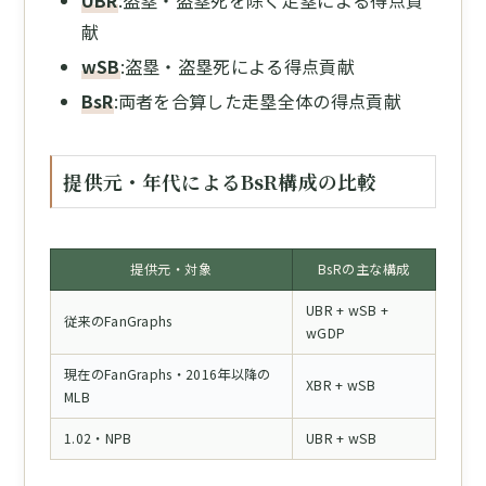
献
wSB
:盗塁・盗塁死による得点貢献
BsR
:両者を合算した走塁全体の得点貢献
提供元・年代によるBsR構成の比較
提供元・対象
BsRの主な構成
UBR + wSB +
従来のFanGraphs
wGDP
現在のFanGraphs・2016年以降の
XBR + wSB
MLB
1.02・NPB
UBR + wSB