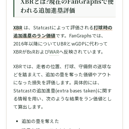
XBRとは?現在のFanGraphsで使
われる追加進塁評価
XBR
は、Statcastによって評価される
打球時の
追加進塁のラン価値
です。FanGraphsでは、
2016年以降についてUBRとwGDPに代わって
XBRがBsRおよび
WAR
へ反映されています。
XBRでは、走者の位置、打球、守備側の送球な
どを踏まえて、追加の塁を奪った価値やアウト
になった損失を評価します。具体的には、
Statcastの追加進塁(extra bases taken)に関す
る情報を用い、次のような結果をラン価値とし
て算出します。
追加の塁を奪えた