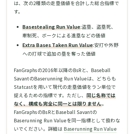
は、次の2種類の走塁価値を合計した総合指標で
す。
Basestealing Run Value
:盗塁、盗塁死、
牽制死、ボークによる進塁などの価値
Extra Bases Taken Run Value
:安打や外野
への打球で追加の塁を奪った価値
FanGraphsの2016年以降のBsRと、Baseball
SavantのBaserunning Run Valueは、どちらも
Statcastを用いて現代の走塁価値をラン単位で
捉えるための指標です。ただし、
同じ名称では
なく、構成も完全に同一とは限りません
。
FanGraphsのBsRとBaseball Savantの
Baserunning Run Valueを同一指標として扱わな
いでください。詳細は
Baserunning Run Value