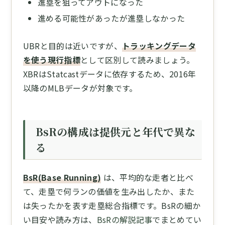
進塁を狙ってアウトになった
進める可能性があったが進塁しなかった
UBRと目的は近いですが、
トラッキングデータ
を使う現行指標
として区別して読みましょう。
XBRはStatcastデータに依存するため、2016年
以降のMLBデータが対象です。
BsRの構成は提供元と年代で異な
る
BsR(Base Running)
は、平均的な走者と比べ
て、走塁で何ランの価値を生み出したか、また
は失ったかを表す走塁総合指標です。BsRの細か
い目安や読み方は、
BsRの解説記事
でまとめてい