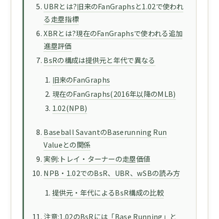
UBRとは?旧来のFanGraphsと1.02で使われ
る走塁指標
XBRとは?現在のFanGraphsで使われる追加
進塁評価
BsRの構成は提供元と年代で異なる
旧来のFanGraphs
現在のFanGraphs(2016年以降のMLB)
1.02(NPB)
Baseball SavantのBaserunning Run
Valueとの関係
実例:トレイ・ターナーの走塁価値
NPB・1.02でのBsR、UBR、wSBの読み方
提供元・年代によるBsR構成の比較
注意:1.02のBsRには「Base Running」と