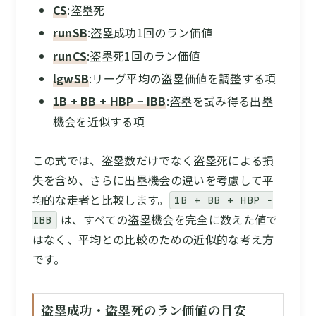
CS
:盗塁死
runSB
:盗塁成功1回のラン価値
runCS
:盗塁死1回のラン価値
lgwSB
:リーグ平均の盗塁価値を調整する項
1B + BB + HBP − IBB
:盗塁を試み得る出塁
機会を近似する項
この式では、盗塁数だけでなく盗塁死による損
失を含め、さらに出塁機会の違いを考慮して平
均的な走者と比較します。
1B + BB + HBP −
は、すべての盗塁機会を完全に数えた値で
IBB
はなく、平均との比較のための近似的な考え方
です。
盗塁成功・盗塁死のラン価値の目安