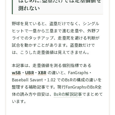
はじめに:盗塁だけでは走塁価値を
測れない
野球を見ていると、盗塁だけでなく、シングル
ヒットで一塁から三塁まで進む走塁や、外野フ
ライでのタッチアップ、走塁死を避ける判断が
試合を動かすことがあります。盗塁数だけで
は、こうした走塁価値は見えてきません。
本記事は、走塁価値を測る個別指標である
wSB
・
UBR
・
XBR
の違いと、FanGraphs・
Baseball Savant・1.02 でのBsRの構成の違いを
整理する補助記事です。現行FanGraphsのBsR全
体の読み方や目安は、
BsRの解説記事
でまとめて
います。