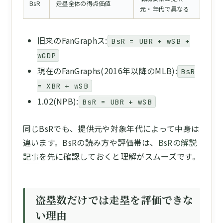
BsR
走塁全体の得点価値
元・年代で異なる
旧来のFanGraphス:
BsR = UBR + wSB +
wGDP
現在のFanGraphs(2016年以降のMLB):
BsR
= XBR + wSB
1.02(NPB):
BsR = UBR + wSB
同じBsRでも、提供元や対象年代によって中身は
違います。BsRの読み方や評価帯は、
BsRの解説
記事
を先に確認しておくと理解がスムーズです。
盗塁数だけでは走塁を評価できな
い理由