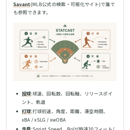
Savant
(MLB公式の検索・可視化サイト)で誰で
も参照できます。
投球
:球速、回転数、回転軸、リリースポイ
ント、軌道
打球
:打球初速、角度、距離、滞空時間、
xBA / xSLG / xwOBA
走塁
:Sprint Speed、Bolt(時速30フィート/