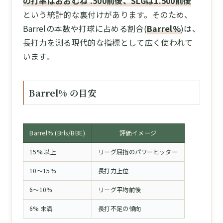
の打率はおおむね .500前後、SLGは1.500前後
という統計的な裏付けがあります。そのため、
Barrelの本数や打球に占める割合(
Barrel%
)は、
長打力を測る現代的な指標として広く使われて
います。
Barrel% の目安
Barrel% (Brls/BBE)
評価イメージ
15% 以上
リーグ屈指のパワーヒッター
10〜15%
長打力上位
6〜10%
リーグ平均前後
6% 未満
長打不足の傾向