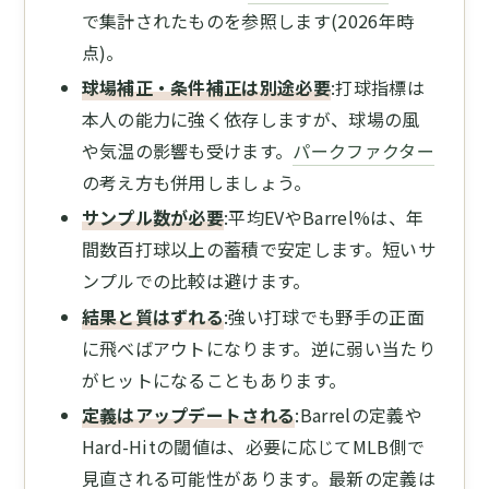
で集計されたものを参照します(2026年時
点)。
球場補正・条件補正は別途必要
:打球指標は
本人の能力に強く依存しますが、球場の風
や気温の影響も受けます。
パークファクター
の考え方も併用しましょう。
サンプル数が必要
:平均EVやBarrel%は、年
間数百打球以上の蓄積で安定します。短いサ
ンプルでの比較は避けます。
結果と質はずれる
:強い打球でも野手の正面
に飛べばアウトになります。逆に弱い当たり
がヒットになることもあります。
定義はアップデートされる
:Barrelの定義や
Hard-Hitの閾値は、必要に応じてMLB側で
見直される可能性があります。最新の定義は