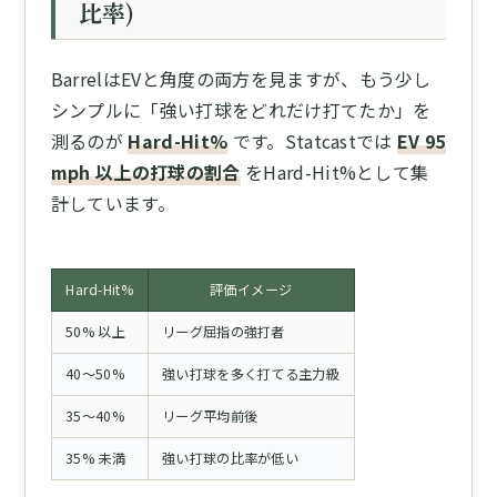
比率)
BarrelはEVと角度の両方を見ますが、もう少し
シンプルに「強い打球をどれだけ打てたか」を
測るのが
Hard-Hit%
です。Statcastでは
EV 95
mph 以上の打球の割合
をHard-Hit%として集
計しています。
Hard-Hit%
評価イメージ
50% 以上
リーグ屈指の強打者
40〜50%
強い打球を多く打てる主力級
35〜40%
リーグ平均前後
35% 未満
強い打球の比率が低い