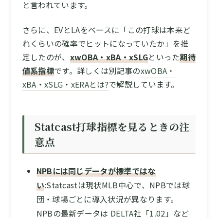
と言われています。
さらに、EVとLAをベースに「この打球は本来ど
れくらいの確率でヒットになっていたか」を推
定したのが、
xwOBA・xBA・xSLG
といった
期待
値系指標
です。詳しくは別記事の
xwOBA・
xBA・xSLG・xERAとは?
で解説しています。
Statcast打球指標を見るときの注
意点
NPBには同じデータが標準ではな
い
:Statcastは現状MLB中心で、NPBでは球
団・球場ごとに導入状況が異なります。
NPBの最新データは
DELTA社「1.02」
など