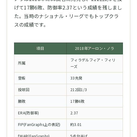
げて17勝6敗、防御率2.37という成績を残しまし
た。当時のナショナル・リーグでもトップクラ
スの成績です。
項目
2018年アーロン・ノラ
フィラデルフィア・フィリ
所属
ーズ
登板
33先発
投球回
212回1/3
勝敗
17勝6敗
ERA(防御率)
2.37
FIP(FanGraphs上の表記)
約3.01
fWAR(FanGraphs)
5点台半ば