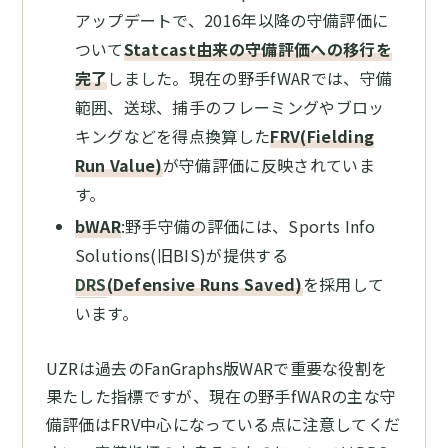
アップデートで、2016年以降の守備評価に
ついて
Statcast由来の守備評価への移行を
完了
しました。現在の野手fWARでは、守備
範囲、送球、捕手のフレーミングやブロッ
キングなどを得点換算した
FRV(Fielding
Run Value)
が守備評価に反映されていま
す。
bWAR
:野手守備の評価には、Sports Info
Solutions(旧BIS)が提供する
DRS
(Defensive Runs Saved)
を採用して
います。
UZRは過去のFanGraphs版WARで重要な役割を
果たした指標ですが、現在の野手fWARの主な守
備評価はFRV中心になっている点に注意してくだ