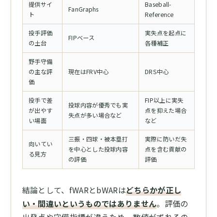
提供サイ
Baseball-
FanGraphs
ト
Reference
投手評価
実失点を起点に
FIPベース
の土台
各種補正
野手守備
の主な評
現在はFRV中心
DRS中心
価
投手で差
FIP以上に実失
投球内容が優秀でも実
が出やす
点を抑えた場合
失点が多い場合など
い場面
など
三振・四球・被本塁打
実際に防いだ失
向いてい
を中心とした投球内容
点を含む貢献の
る見方
の評価
評価
結論として、fWARとbWARは
どちらかが正し
い・間違いというものではありません
。評価の