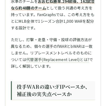
水準のチームを
おおむね勝率.294前後、162試合
なら約48勝のチーム
として扱う共通の考え方を
持っています。FanGraphsでは、この考え方をも
とにMLB全体で1シーズン合計1,000 WARを配分
する設計です。
ただし、打撃・走塁・守備・投球の評価方法が
異なるため、個々の選手のfWARとbWARは一致
しません。リプレースメントレベルそのものに
ついては
代替選手(Replacement Level)とは?
で
詳しく解説しています。
投手WARの違い:FIPベースか、
補正後の実失点ベースか