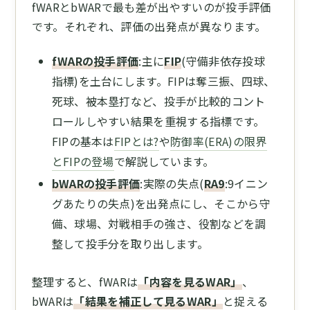
fWARとbWARで最も差が出やすいのが投手評価
です。それぞれ、評価の出発点が異なります。
fWARの投手評価
:主に
FIP
(守備非依存投球
指標)を土台にします。FIPは奪三振、四球、
死球、被本塁打など、投手が比較的コント
ロールしやすい結果を重視する指標です。
FIPの基本は
FIPとは?
や
防御率(ERA)の限界
とFIPの登場
で解説しています。
bWARの投手評価
:実際の失点(
RA9
:9イニン
グあたりの失点)を出発点にし、そこから守
備、球場、対戦相手の強さ、役割などを調
整して投手分を取り出します。
整理すると、fWARは
「内容を見るWAR」
、
bWARは
「結果を補正して見るWAR」
と捉える