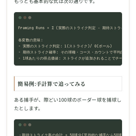
もっとも基本的な式は次の通りです。
Framing Runs = Σ (実際のストライク判定 − 期待ストライク確
各変数の意味:

- 実際のストライク判定: 1(ストライク)/ 0(ボール)

- 期待ストライク確率: その球種・コース・カウントで平均的にストラ
- 1球あたりの得点価値: ストライクが追加されることでチームに与える
簡易例:手計算で追ってみる
ある捕手が、際どい100球のボーダー球を捕球し
たとします。
・期待ストライク率の合計 = 50球分(平均的な捕手なら50球がストラ