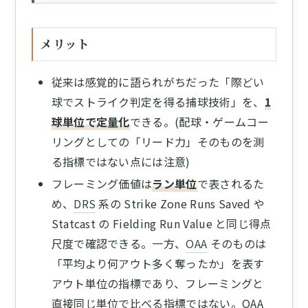
メリット
従来は感覚的に語られがちだった「際どい
球でストライク判定を得る捕球技術」を、
1
球単位で定量化
できる。(配球・ゲームコー
リングとしての「リード力」そのものを測
る指標ではない点には注意)
フレーミング価値は
ラン単位
で表されるた
め、
DRS
系の Strike Zone Runs Saved や
Statcast の Fielding Run Value と同じ得点
尺度で確認できる。一方、
OAA
そのものは
「平均より何アウト多く奪ったか」を表す
アウト単位の指標であり、フレーミングと
直接同じ単位で比べる指標ではない。OAA