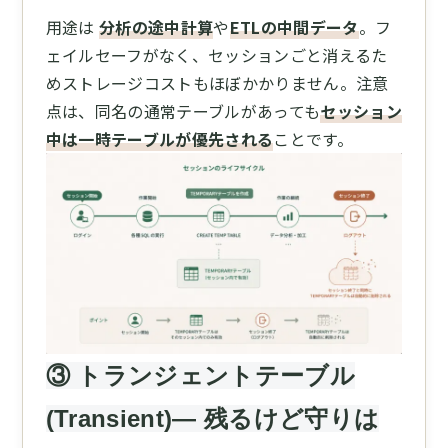
用途は
分析の途中計算
や
ETLの中間データ
。フ
ェイルセーフがなく、セッションごと消えるた
めストレージコストもほぼかかりません。注意
点は、同名の通常テーブルがあっても
セッション
中は一時テーブルが優先される
ことです。
③ トランジェントテーブル
(Transient)— 残るけど守りは