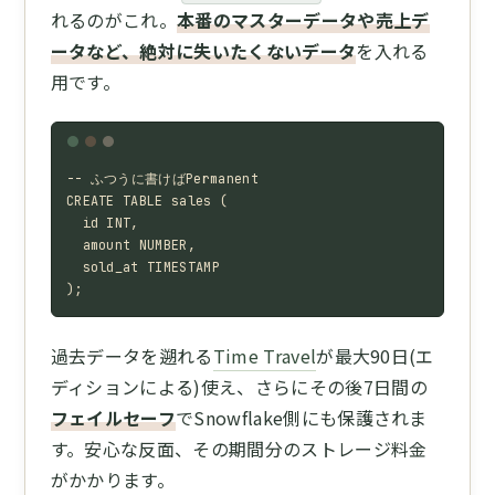
れるのがこれ。
本番のマスターデータや売上デ
ータなど、絶対に失いたくないデータ
を入れる
用です。
-- ふつうに書けばPermanent

CREATE TABLE sales (

  id INT,

  amount NUMBER,

  sold_at TIMESTAMP

);
過去データを遡れる
Time Travel
が最大90日(エ
ディションによる)使え、さらにその後7日間の
フェイルセーフ
でSnowflake側にも保護されま
す。安心な反面、その期間分のストレージ料金
がかかります。