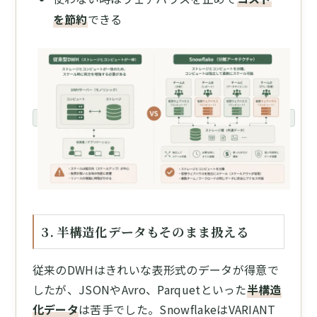
を節約
できる
3. 半構造化データもそのまま扱える
従来のDWHはきれいな表形式のデータが得意で
したが、JSONやAvro、Parquetといった
半構造
化データ
は苦手でした。SnowflakeはVARIANT