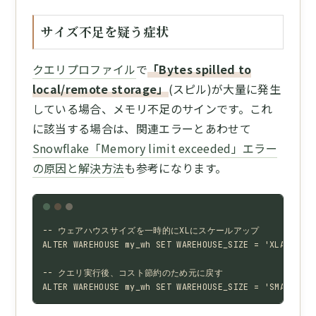
サイズ不足を疑う症状
クエリプロファイル
で
「Bytes spilled to
local/remote storage」
(スピル)が大量に発生
している場合、メモリ不足のサインです。これ
に該当する場合は、関連エラーとあわせて
Snowflake「Memory limit exceeded」エラー
の原因と解決方法
も参考になります。
-- ウェアハウスサイズを一時的にXLにスケールアップ

ALTER WAREHOUSE my_wh SET WAREHOUSE_SIZE = 'XLARGE';

-- クエリ実行後、コスト節約のため元に戻す

ALTER WAREHOUSE my_wh SET WAREHOUSE_SIZE = 'SMALL';