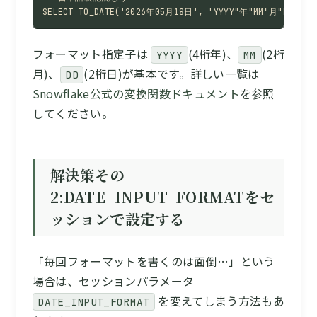
SELECT TO_DATE('2026年05月18日', 'YYYY"年"MM"月"DD"日"'
フォーマット指定子は
(4桁年)、
(2桁
YYYY
MM
月)、
(2桁日)が基本です。詳しい一覧は
DD
Snowflake公式の変換関数ドキュメント
を参照
してください。
解決策その
2:DATE_INPUT_FORMATをセ
ッションで設定する
「毎回フォーマットを書くのは面倒…」という
場合は、セッションパラメータ
を変えてしまう方法もあ
DATE_INPUT_FORMAT