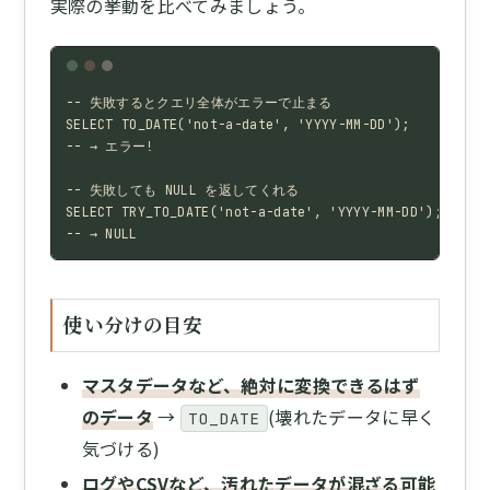
実際の挙動を比べてみましょう。
-- 失敗するとクエリ全体がエラーで止まる

SELECT TO_DATE('not-a-date', 'YYYY-MM-DD');

-- → エラー!

-- 失敗しても NULL を返してくれる

SELECT TRY_TO_DATE('not-a-date', 'YYYY-MM-DD');

-- → NULL
使い分けの目安
マスタデータなど、絶対に変換できるはず
のデータ
→
(壊れたデータに早く
TO_DATE
気づける)
ログやCSVなど、汚れたデータが混ざる可能