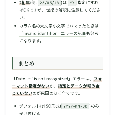
2桁年
(例:
)は
指定にすれ
26/05/18
YY
ばOKですが、世紀の解釈に注意してくださ
い。
カラム名の大文字小文字でハマったときは
「Invalid identifier」エラーの記事
も参考
になります。
まとめ
「Date ‘…’ is not recognized」エラーは、
フォ
ーマット指定がない
か、
指定とデータが噛み合
っていない
のが原因のほぼ全てです。
デフォルトはISO形式(
)のみ
YYYY-MM-DD
受け付ける