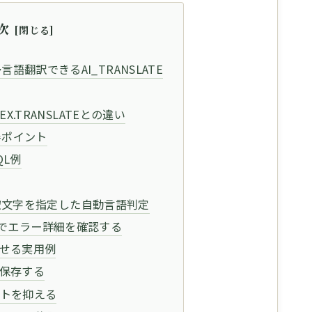
次
言語翻訳できるAI_TRANSLATE
TEX.TRANSLATEとの違い
改善ポイント
QL例
ageに空文字を指定した自動言語判定
etailsでエラー詳細を確認する
せる実用例
保存する
トを抑える