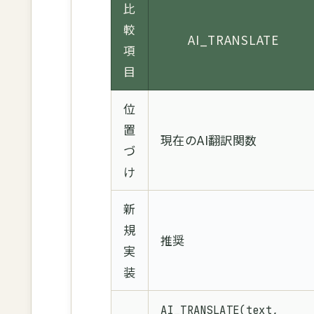
比
較
AI_TRANSLATE
項
目
位
置
現在のAI翻訳関数
づ
け
新
規
推奨
実
装
AI_TRANSLATE(text,