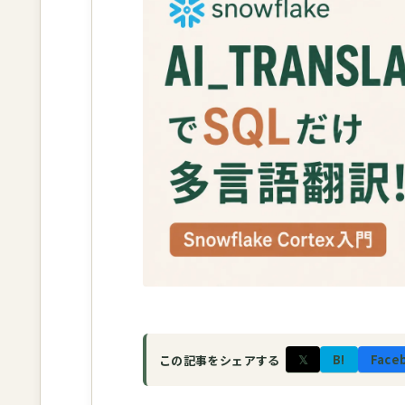
𝕏
B!
Face
この記事をシェアする