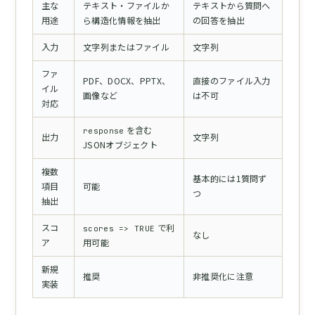
主な
テキスト・ファイルか
テキストから質問へ
用途
ら構造化情報を抽出
の回答を抽出
入力
文字列またはファイル
文字列
ファ
PDF、DOCX、PPTX、
直接のファイル入力
イル
画像など
は不可
対応
を含む
response
出力
文字列
JSONオブジェクト
複数
基本的には1質問ず
項目
可能
つ
抽出
スコ
で利
scores => TRUE
なし
ア
用可能
新規
推奨
非推奨化に注意
実装