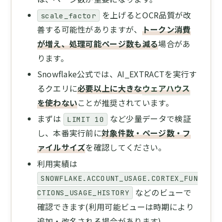
を上げるとOCR品質が改
scale_factor
善する可能性がありますが、
トークン消費
が増え、処理可能ページ数も減る
場合があ
ります。
Snowflake公式では、AI_EXTRACTを実行す
るクエリに
必要以上に大きな
ウェアハウス
を使わない
ことが推奨されています。
まずは
など少量データで検証
LIMIT 10
し、本番実行前に
対象件数・ページ数・フ
ァイルサイズ
を確認してください。
利用実績は
SNOWFLAKE.ACCOUNT_USAGE.CORTEX_FUN
などのビューで
CTIONS_USAGE_HISTORY
確認できます(利用可能ビューは時期により
追加・改名される場合があります)。