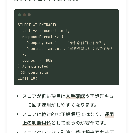
SELECT AI_EXTRACT(

  text => document_text,

  responseFormat => {

    'company_name':    '会社名は何ですか?',

    'contract_amount': '契約金額はいくらですか?'

  },

  scores => TRUE

) AS extracted

FROM contracts

LIMIT 10;
スコアが低い項目は
人手確認
や再処理キュ
ーに回す運用がしやすくなります。
スコアは絶対的な正解保証ではなく、
運用
上の判断材料
として使うのが安全です。
スコアのレンジ・計算定義は将来変わる可