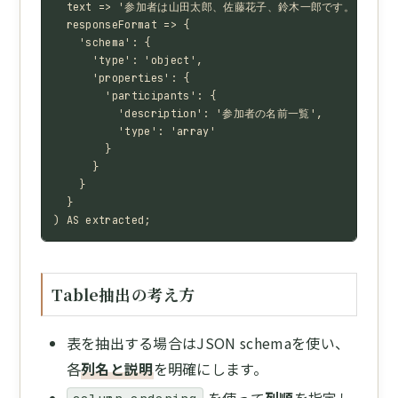
  text => '参加者は山田太郎、佐藤花子、鈴木一郎です。',

  responseFormat => {

    'schema': {

      'type': 'object',

      'properties': {

        'participants': {

          'description': '参加者の名前一覧',

          'type': 'array'

        }

      }

    }

  }

) AS extracted;
Table抽出の考え方
表を抽出する場合はJSON schemaを使い、
各
列名と説明
を明確にします。
を使って
列順
を指定し