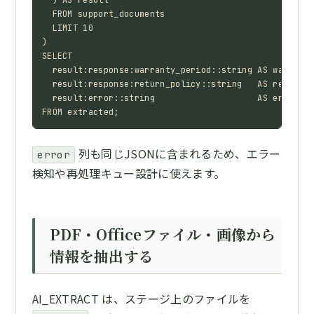
  ) AS result

  FROM support_documents

  LIMIT 10

)

SELECT

  result:response:warranty_period::string AS warranty
  result:response:return_policy::string   AS return_p
  result:error::string                    AS error_me
FROM extracted;
列も同じJSONに含まれるため、エラー
error
検知や再処理キュー設計に使えます。
PDF・Officeファイル・画像から
情報を抽出する
AI_EXTRACT は、ステージ上のファイルを