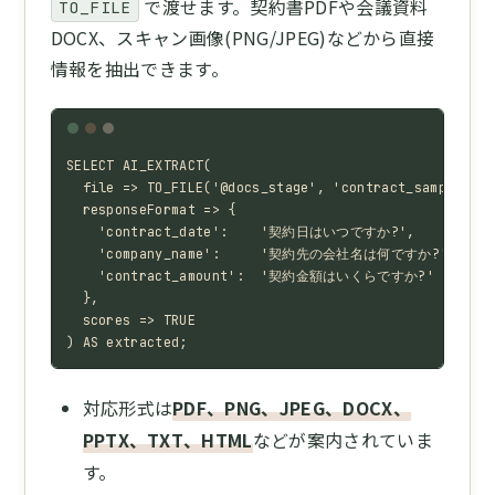
で渡せます。契約書PDFや会議資料
TO_FILE
DOCX、スキャン画像(PNG/JPEG)などから直接
情報を抽出できます。
SELECT AI_EXTRACT(

  file => TO_FILE('@docs_stage', 'contract_sample.pdf
  responseFormat => {

    'contract_date':    '契約日はいつですか?',

    'company_name':     '契約先の会社名は何ですか?',

    'contract_amount':  '契約金額はいくらですか?'

  },

  scores => TRUE

) AS extracted;
対応形式は
PDF、PNG、JPEG、DOCX、
PPTX、TXT、HTML
などが案内されていま
す。