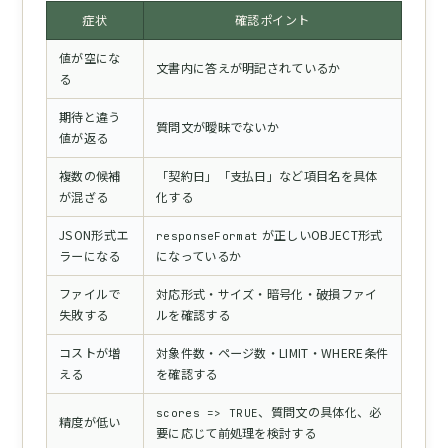
症状
確認ポイント
値が空にな
文書内に答えが明記されているか
る
期待と違う
質問文が曖昧でないか
値が返る
複数の候補
「契約日」「支払日」など項目名を具体
が混ざる
化する
JSON形式エ
が正しいOBJECT形式
responseFormat
ラーになる
になっているか
ファイルで
対応形式・サイズ・暗号化・破損ファイ
失敗する
ルを確認する
コストが増
対象件数・ページ数・LIMIT・WHERE条件
える
を確認する
、質問文の具体化、必
scores => TRUE
精度が低い
要に応じて前処理を検討する