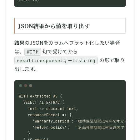
JSON結果から値を取り出す
結果のJSONをカラムへフラット化したい場合
は、
句で受けてから
WITH
の形で取り
result:response:キー::string
出します。
WITH extracted AS (

  SELECT AI_EXTRACT(

    text => document_text,

    responseFormat => {

      'warranty_period': '標準保証期間は何年ですか?',

      'return_policy':   '返品可能期間は何日以内ですか?'

    }
