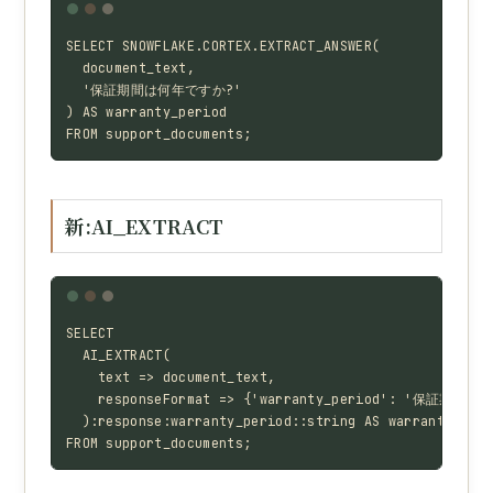
SELECT SNOWFLAKE.CORTEX.EXTRACT_ANSWER(

  document_text,

  '保証期間は何年ですか?'

) AS warranty_period

FROM support_documents;
新:AI_EXTRACT
SELECT

  AI_EXTRACT(

    text => document_text,

    responseFormat => {'warranty_period': '保証期間は
  ):response:warranty_period::string AS warranty_peri
FROM support_documents;