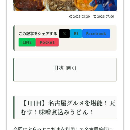
2025.03.20
2026.07.06
𝕏
B!
Facebook
この記事をシェアする
LINE
Pocket
目次
【1日目】名古屋グルメを堪能！天
むす！味噌煮込みうどん！
今回は
ぷらっとこだま
を利用して名古屋旅行に