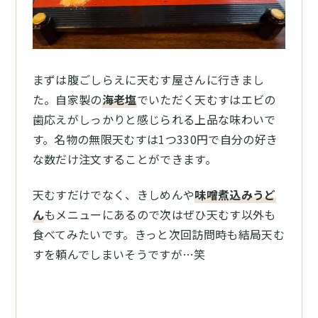
まずは腹ごしらえに天むす屋さんに行きまし
た。自家製の
海老塩
でいただく天むすはエビの
歯応えがしっかりと感じられる上品な味わいで
す。名物の無限天むすは1つ330円で自分の好き
な数だけ注文することができます。
天むすだけでなく、きしめんや
味噌煮込みうど
ん
もメニューにあるので次はぜひ天むす以外も
食べてみたいです。きっと次回訪問時も結局天む
すを頼んでしまいそうですが…笑