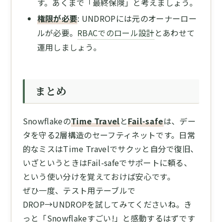
す。あくまで「最終保険」と考えましょう。
権限が必要
: UNDROPには元のオーナーロー
ルが必要。
RBACでのロール設計
とあわせて
運用しましょう。
まとめ
Snowflakeの
Time Travel
と
Fail-safe
は、デー
タを守る2層構造のセーフティネットです。日常
的なミスはTime Travelでサクッと自分で復旧、
いざというときはFail-safeでサポートに頼る、
という使い分けを覚えておけば安心です。
ぜひ一度、テスト用テーブルで
DROP→UNDROPを試してみてくださいね。き
っと「Snowflakeすごい!」と感動するはずです