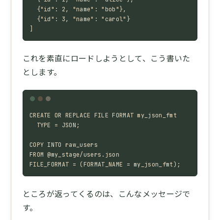
  {"id": 2, "name": "bob"},

  {"id": 3, "name": "carol"}

]
これを素直にロードしようとして、こう書いた
とします。
CREATE OR REPLACE FILE FORMAT my_json_fmt

  TYPE = JSON;

COPY INTO raw_users

FROM @my_stage/users.json

FILE_FORMAT = (FORMAT_NAME = my_json_fmt);
ところが返ってくるのは、こんなメッセージで
す。