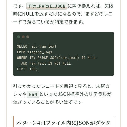
です。
に置き換えれば、失敗
TRY_PARSE_JSON
時にNULLを返すだけになるので、まずどのレコ
ードで落ちているか特定できます。
SELECT id, raw_text

FROM staging_logs

WHERE TRY_PARSE_JSON(raw_text) IS NULL

  AND raw_text IS NOT NULL

LIMIT 100;
引っかかったレコードを目視で見ると、末尾カ
ンマや
といったJSON標準外のリテラルが
NaN
混ざっていることが多いはずです。
パターン4: 1ファイル内にJSONがダラダ