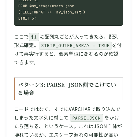
SELECT $1

FROM @my_stage/users.json

(FILE_FORMAT => 'my_json_fmt')

LIMIT 5;
ここで
に配列丸ごとが入ってきたら、配列
$1
形式確定。
を付
STRIP_OUTER_ARRAY = TRUE
けて再実行すると、要素単位に変わるのが確認
できます。
パターン3: PARSE_JSON側でこけてい
る場合
ロードではなく、すでにVARCHARで取り込んで
しまった文字列に対して
をかけ
PARSE_JSON
たら落ちる、というケース。これはJSON自体が
壊れているか、エスケープ漏れの可能性が高い