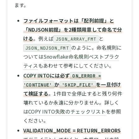
ます。
ファイルフォーマットは「配列前提」と
「NDJSON前提」を2種類用意して命名で分
ける
。例えば
と
JSON_ARRAY_FMT
のように。命名規則に
JSON_NDJSON_FMT
ついては
Snowflake命名規則ベストプラク
ティス
もあわせて参考にしてください。
COPY INTO
には必ず
ON_ERROR =
か
を一旦付け
'CONTINUE'
'SKIP_FILE'
て検証する
。1件目で全停止すると残り何件
壊れているか永遠に分かりません。詳しく
は
COPY INTO失敗のチェックリスト
を参照
ください。
VALIDATION_MODE = RETURN_ERRORS