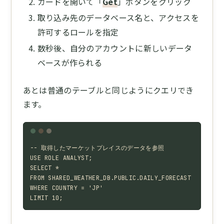
カードを開いて「
Get
」ボタンをクリック
取り込み先のデータベース名と、アクセスを
許可するロールを指定
数秒後、自分のアカウントに新しいデータ
ベースが作られる
あとは普通のテーブルと同じようにクエリでき
ます。
-- 取得したマーケットプレイスのデータを参照

USE ROLE ANALYST;

SELECT *

FROM SHARED_WEATHER_DB.PUBLIC.DAILY_FORECAST

WHERE COUNTRY = 'JP'

LIMIT 10;